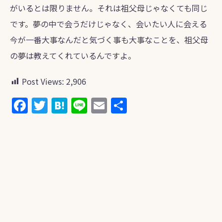
がいるとは限りません。それは祖父母じゃなくても同じ
です。夢の中で会うだけじゃなく、会いたい人に会える
今が一番大事なんだと気づく事も大事なことを、祖父母
の夢は教えてくれているんですよ。
Post Views:
2,906
F
T
H
Li
E
共
a
w
at
n
m
有
c
itt
e
e
ai
e
er
n
l
b
a
o
o
k