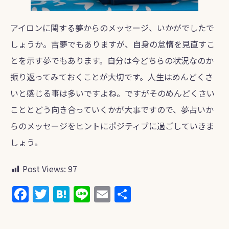
アイロンに関する夢からのメッセージ、いかがでしたで
しょうか。吉夢でもありますが、自身の怠惰を見直すこ
とを示す夢でもあります。自分は今どちらの状況なのか
振り返ってみておくことが大切です。人生はめんどくさ
いと感じる事は多いですよね。ですがそのめんどくさい
こととどう向き合っていくかが大事ですので、夢占いか
らのメッセージをヒントにポジティブに過ごしていきま
しょう。
Post Views:
97
F
T
H
Li
E
共
a
w
at
n
m
有
c
itt
e
e
ai