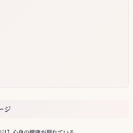
ージ
ジ1】心身の健康が現れている