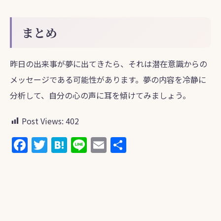
まとめ
昨日の出来事が夢に出てきたら、それは潜在意識からの
メッセージである可能性があります。夢の内容を冷静に
分析して、自分の心の声に耳を傾けてみましょう。
Post Views:
402
F
T
H
Li
E
共
a
w
at
n
m
有
c
itt
e
e
ai
e
er
n
l
b
a