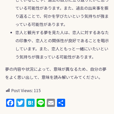
ている可能性があります。また、過去の出来事を振
り返ることで、何かを学びたいという気持ちが強ま
っている可能性があります。
恋人と観光する夢を見た人は、恋人に対するあなた
の印象や、恋人との関係性が良好であることを暗示
しています。また、恋人ともっと一緒にいたいとい
う気持ちが強まっている可能性があります。
夢の内容や状況によって、意味が異なるため、自分の夢
をよく思い出して、意味を読み解いてみてください。
Post Views:
115
F
T
H
Li
E
共
a
w
at
n
m
有