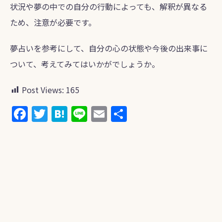
状況や夢の中での自分の行動によっても、解釈が異なる
ため、注意が必要です。
夢占いを参考にして、自分の心の状態や今後の出来事に
ついて、考えてみてはいかがでしょうか。
Post Views:
165
F
T
H
Li
E
共
a
w
at
n
m
有
c
itt
e
e
ai
e
er
n
l
b
a
o
o