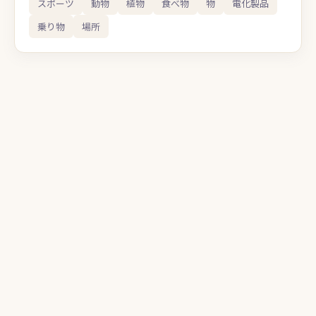
スポーツ
動物
植物
食べ物
物
電化製品
乗り物
場所