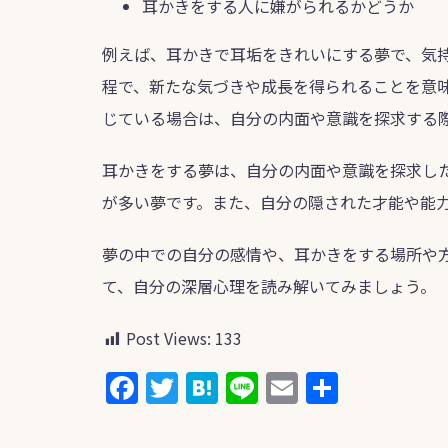
耳かきをする人に嫌がられるかどうか
例えば、耳かきで耳垢をきれいにする夢で、気
程で、新たな気づきや成長を得られることを意
じている場合は、自分の内面や意識を探求する
耳かきをする夢は、自分の内面や意識を探求し
が多い夢です。また、自分の隠された才能や能
夢の中での自分の感情や、耳かきをする場所や
て、自分の深層心理を読み解いてみましょう。
Post Views:
133
F
T
H
Li
E
共
a
w
at
n
m
有