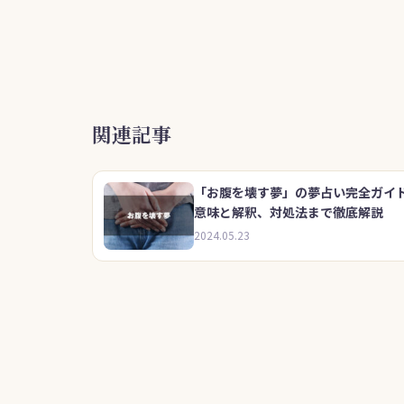
c
itt
e
e
ai
e
er
n
l
b
a
o
o
関連記事
k
「お腹を壊す夢」の夢占い完全ガイ
意味と解釈、対処法まで徹底解説
2024.05.23