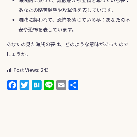
海賊船に乗って、難破船から宝物を奪っている夢：
あなたの略奪願望や攻撃性を表しています。
海賊に襲われて、恐怖を感じている夢：あなたの不
安や恐怖を表しています。
あなたの見た海賊の夢は、どのような意味があったので
しょうか。
Post Views:
243
F
T
H
Li
E
共
a
w
at
n
m
有
c
itt
e
e
ai
e
er
n
l
b
a
o