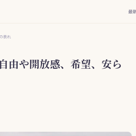
最
の表れ
自由や開放感、希望、安ら