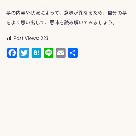
夢の内容や状況によって、意味が異なるため、自分の夢
をよく思い出して、意味を読み解いてみましょう。
Post Views:
223
F
T
H
Li
E
共
a
w
at
n
m
有
c
itt
e
e
ai
e
er
n
l
b
a
o
o
k